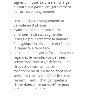
signes clinique. La prise en charge
du burn out passe obligatoirement
par un accompagnement.
Le trajet d'accompagnement se
déroule en 3 phases:
avant tout il est important de
diminuer le stress, augmenter
l'énergie pour remettre la balance
énergétique en équilibre et rétablir
la capacité à faire face
.
ensuite on analyse la façon dont vous
regardez le monde: vos pensées,
convictions, valeurs, schémas, ... et
l'impact de ceci sur votre
fonctionnement. La façon dont vous
voyez les choses va définir le stress
ressenti. Faut-il changer quelque
chose dans votre façon d'être pour
éviter une rechute?
finalement quel influence
l'environnement a-t-il sur vous?
Y a-t-il des facteurs à adapter voir
changer?